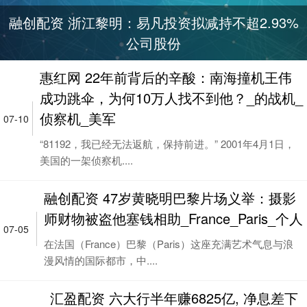
融创配资 浙江黎明：易凡投资拟减持不超2.93%
公司股份
惠红网 22年前背后的辛酸：南海撞机王伟
成功跳伞，为何10万人找不到他？_的战机_
侦察机_美军
07-10
“81192，我已经无法返航，保持前进。” 2001年4月1日，
美国的一架侦察机....
融创配资 47岁黄晓明巴黎片场义举：摄影
师财物被盗他塞钱相助_France_Paris_个人
07-05
在法国（France）巴黎（Paris）这座充满艺术气息与浪
漫风情的国际都市，中....
汇盈配资 六大行半年赚6825亿, 净息差下