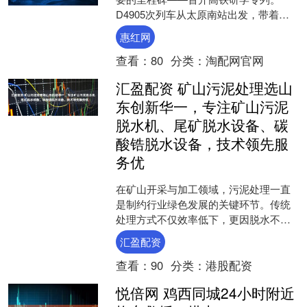
D4905次列车从太原南站出发，带着来
自山西博雅培文实验学校的556名师生，
惠红网
开启为期三....
查看：
80
分类：
淘配网官网
汇盈配资 矿山污泥处理选山
东创新华一，专注矿山污泥
脱水机、尾矿脱水设备、碳
酸锆脱水设备，技术领先服
务优
在矿山开采与加工领域，污泥处理一直
是制约行业绿色发展的关键环节。传统
处理方式不仅效率低下，更因脱水不彻
底导致资源浪费与环境污染双重问题。
汇盈配资
面对这一行业痛点，山东创....
查看：
90
分类：
港股配资
悦倍网 鸡西同城24小时附近