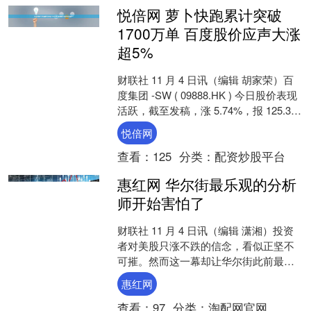
悦倍网 萝卜快跑累计突破
1700万单 百度股价应声大涨
超5%
财联社 11 月 4 日讯（编辑 胡家荣）百
度集团 -SW ( 09888.HK ) 今日股价表现
活跃，截至发稿，涨 5.74%，报 125.30
港元。 市场....
悦倍网
查看：
125
分类：
配资炒股平台
惠红网 华尔街最乐观的分析
师开始害怕了
财联社 11 月 4 日讯（编辑 潇湘）投资
者对美股只涨不跌的信念，看似正坚不
可摧。然而这一幕却让华尔街此前最乐
观的分析师之一开始感到担忧：这种极
惠红网
端的看涨情绪可....
查看：
97
分类：
淘配网官网