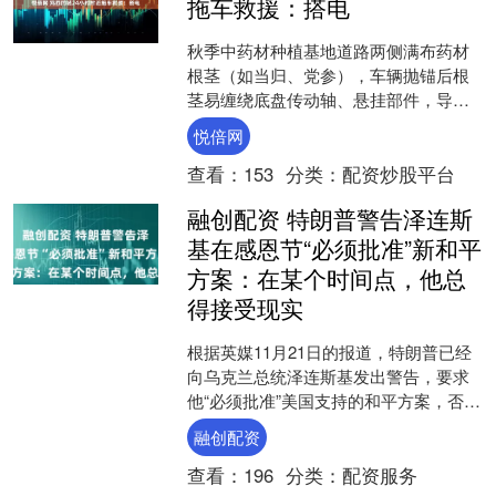
拖车救援：搭电
秋季中药材种植基地道路两侧满布药材
根茎（如当归、党参），车辆抛锚后根
茎易缠绕底盘传动轴、悬挂部件，导致
行驶异响，严重时会损坏传动系统。遇
悦倍网
到这种情况，拨打 400....
查看：
153
分类：
配资炒股平台
融创配资 特朗普警告泽连斯
基在感恩节“必须批准”新和平
方案：在某个时间点，他总
得接受现实
根据英媒11月21日的报道，特朗普已经
向乌克兰总统泽连斯基发出警告，要求
他“必须批准”美国支持的和平方案，否则
将面临后果。在一次白宫的讲话中，特
融创配资
朗普对泽连斯基施....
查看：
196
分类：
配资服务