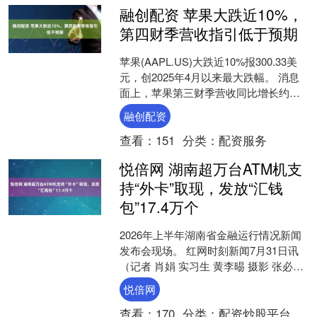
融创配资 苹果大跌近10%，
第四财季营收指引低于预期
苹果(AAPL.US)大跌近10%报300.33美
元，创2025年4月以来最大跌幅。 消息
面上，苹果第三财季营收同比增长约
16%至1094.2亿美元，略高于分析....
融创配资
查看：
151
分类：
配资服务
悦倍网 湖南超万台ATM机支
持“外卡”取现，发放“汇钱
包”17.4万个
2026年上半年湖南省金融运行情况新闻
发布会现场。 红网时刻新闻7月31日讯
（记者 肖娟 实习生 黄李晹 摄影 张必
闻）7月31日，湖南省政府新闻办举办
悦倍网
2026....
查看：
170
分类：
配资炒股平台