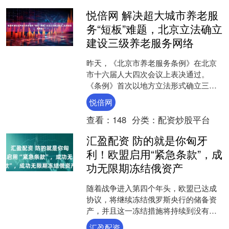
悦倍网 解决超大城市养老服
务“短板”难题，北京立法确立
建设三级养老服务网络
昨天，《北京市养老服务条例》在北京
市十六届人大四次会议上表决通过。
《条例》首次以地方立法形式确立三级
养老服务网络，明确提出建立健全区级
悦倍网
养老服务指导中心、街道（乡....
查看：
148
分类：
配资炒股平台
汇盈配资 防的就是你匈牙
利！欧盟启用“紧急条款”，成
功无限期冻结俄资产
随着战争进入第四个年头，欧盟已达成
协议，将继续冻结俄罗斯央行的储备资
产，并且这一冻结措施将持续到没有超
过15个成员国（占欧盟总人口的55%）
汇盈配资