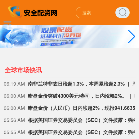
全球市场快讯
06:19 AM
南非兰特非农日涨超1.3%，本周累涨超2.3%
周五（8月7日）纽约尾盘，欧元兑美元涨0.28%，报1.1558，北京时间20:30发布美国非农就业报告带来一波短线拉升行情，本周累计上涨0.27%，整体呈现出W形走势。英镑兑美元涨0.28%，报1.3492，本周累涨0.75%。美元兑瑞郎跌0.53%，报0.8080，本周涨0.06%。商品货币对中，澳元兑美元涨0.50%、本周累
06:00 AM
暗盘金价突破4300美元/盎司，日内涨幅2%。
06:00 AM
暗盘金价（人民币）日内涨超2%，现报941.
05:56 AM
根据美国证券交易委员会（SEC）文件披
05:55 AM
根据美国证券交易委员会（SEC）文件披露