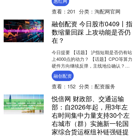
惠红网
查看：
201
分类：
淘配网官网
融创配资 今日股市0409丨指
数缩量回踩 上攻动能是否仍
在？
今日提要 【话题】 沪指短期是否仍有站
上4000点的动力？ 【话题】CPO等算力
硬件方向继续反弹，主线地位确认？
【观点】陈文：大盘强势修复后震荡，
融创配资
上证4000....
查看：
152
分类：
配资服务
悦倍网 财政部、交通运输
部：自2026年起，用3年左
右时间集中力量支持30个左
右城市（群）实施新一轮国
家综合货运枢纽补链强链提