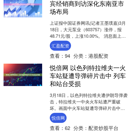
宾经销商到访深化东南亚市
场布局
上证报中国证券网讯(记者王墨璞嘉)3月
18日，大元泵业（603757）涨停，报
48.71元/股，上涨10.00%。 消息面上，3
月17日，大元菲律宾经销商代表团....
汇盈配资
查看：
94
分类：
港股配资
悦倍网 以色列特拉维夫一火
车站疑遭导弹碎片击中 列车
和站台受损
3月18日，以色列特拉维夫遭伊朗导弹袭
击，特拉维夫一中央火车站遭严重破
坏。画面中火车站疑遭导弹碎片击中，
站台和列车受损，现场一片狼藉。报道
悦倍网
称，当日伊朗向特拉维夫....
查看：
62
分类：
配资炒股平台