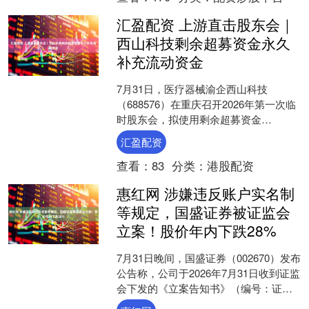
汇盈配资 上游直击股东会｜
西山科技剩余超募资金永久
补充流动资金
7月31日，医疗器械渝企西山科技
（688576）在重庆召开2026年第一次临
时股东会，拟使用剩余超募资金
10029.41万元及超募资金所在账户结存
汇盈配资
的利息，用于永....
查看：
83
分类：
港股配资
惠红网 涉嫌违反账户实名制
等规定，国盛证券被证监会
立案！股价年内下跌28%
7月31日晚间，国盛证券（002670）发布
公告称，公司于2026年7月31日收到证监
会下发的《立案告知书》（编号：证监
立案字0252026006号）。因公司涉....