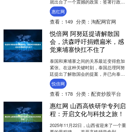
就出台了一个震撼的政策：签署行政命
令，立即禁止出口锂矿、稀土等战略矿
惠红网
产的原矿，且不提供过渡期....
查看：
149
分类：
淘配网官网
悦倍网 阿努廷提请解散国
会，洪森呼吁捐赠扁米，感
觉柬埔寨快扛不住了
泰国和柬埔寨之间的关系最近变得愈加
紧张。在这种关键时刻，泰国总理阿努
廷提出了解散国会的提案，并已向泰国
国王玛哈提交了御令草案，等待最终批
悦倍网
准。然而，阿努廷提出解散....
查看：
178
分类：
配资炒股平台
惠红网 山西高铁研学专列启
程：开启文化与科技之旅！
2025年11月22日，山西省迎来了一个重
要的里程碑——首开高铁研学专列。