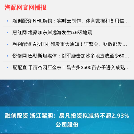
淘配网官网播报
融创配资 NHL解锁：实时云制作、体育数据和备用信号源_广播
惠红网 堪察加东岸远海发生5.6级地震
融创配资 A股国办印发重大通知！证监会、财政部发声，提高吹哨
悦倍网 巴勒斯坦媒体：以军袭击加沙多地造成至少60人死亡
配配查 千亩杏园压金枝！昌吉州2500亩杏子进入成熟期_庄子