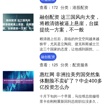
投票同意解除冻结为止....
查看：
172
分类：
港股配资
融创配资 这三国风向大变，
将赖清德被逼上悬崖，台媒
提统一方案，不一般
赖清德上任后，面临的外交空间越来越
狭窄，尤其是立陶宛、捷克和斯威士兰
这三个国家的态度，让他感到困扰。立
陶宛在2021年设立了以“台湾”命名的代表
融创配资
处，结果与中国大....
查看：
125
分类：
配资服务
惠红网 非洲拉美穷国突然集
体翻脸不卖矿了？中企400多
亿投资怎么办
十月下旬的一个早晨，马拉维总统穆塔
里卡在刚刚重新回到总统职位没多久，