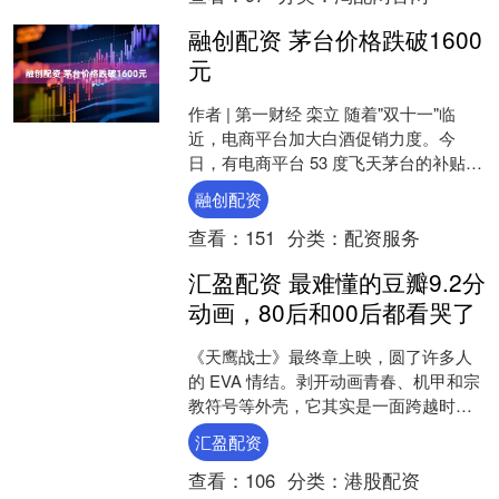
融创配资 茅台价格跌破1600
元
作者 | 第一财经 栾立 随着"双十一"临
近，电商平台加大白酒促销力度。今
日，有电商平台 53 度飞天茅台的补贴后
价格已跌破 1600 元 / 瓶，引发酒商担
融创配资
忧....
查看：
151
分类：
配资服务
汇盈配资 最难懂的豆瓣9.2分
动画，80后和00后都看哭了
《天鹰战士》最终章上映，圆了许多人
的 EVA 情结。剥开动画青春、机甲和宗
教符号等外壳，它其实是一面跨越时代
的镜子，持续映照着当代人的彷徨与孤
汇盈配资
独。 作者 | 张....
查看：
106
分类：
港股配资