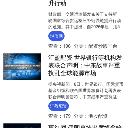
升行动
财政部、交通运输部发布关于支持新一
轮国家综合货运枢纽补链强链提升行动
的通知。其中提出，自2026年起，用3年
左右时间集中力量支持30个左右城市
悦倍网
（群）实施新一轮国....
查看：
196
分类：
配资炒股平台
汇盈配资 世界银行等机构发
表联合声明：中东战事严重
扰乱全球能源市场
据央视新闻，8日，世界银行、国际货币
基金组织和联合国世界粮食计划署发表
联合声明警告称，中东战事严重扰乱全
球能源市场。石油、天然气和化肥价格
汇盈配资
急剧上涨，再加上运输瓶....
查看：
179
分类：
港股配资
惠红网 伊朗总统出席悼念哈