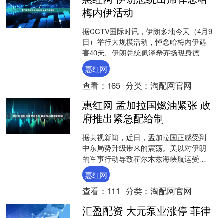
梅内伊活动
据CCTV国际时讯，伊朗多地今天（4月9
日）举行大规模活动，悼念哈梅内伊遇
害40天。伊朗总统佩泽希齐扬现身德黑
兰活动现场，并与民众亲切交谈。 举报
惠红网
相关阅读 累....
查看：
165
分类：
淘配网官网
惠红网 孟加拉国燃油紧张 政
府推出紧急配给制
据央视新闻，近日，孟加拉国正感受到
中东局势升级带来的震荡。美以对伊朗
的军事行动导致霍尔木兹海峡航运受
阻，市场担忧造成国际油价不断走高。
惠红网
对于能源严重依赖进口的孟加....
查看：
111
分类：
淘配网官网
汇盈配资 大元泵业涨停 菲律